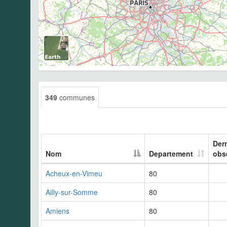
349
communes
Der
Nom
Departement
obs
Acheux-en-Vimeu
80
Ailly-sur-Somme
80
Amiens
80