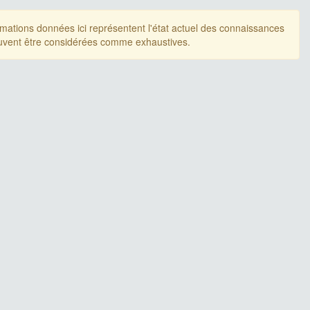
rmations données ici représentent l'état actuel des connaissances
uvent être considérées comme exhaustives.