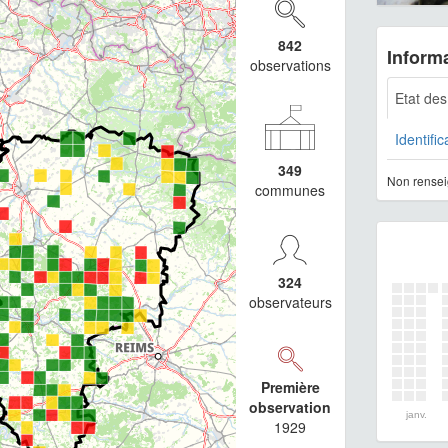
842
Informa
observations
Etat de
Identific
349
Non rensei
communes
324
observateurs
Première
observation
janv.
1929