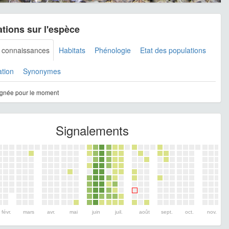
tions sur l'espèce
s connaissances
Habitats
Phénologie
Etat des populations
ation
Synonymes
gnée pour le moment
Signalements
févr.
mars
avr.
mai
juin
juil.
août
sept.
oct.
nov.