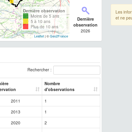
Dernière observation
Les info
Moins de 5 ans
et ne pe
Dernière
5 à 10 ans
observation
Plus de 10 ans
2026
Leaflet
| ©
Geo2France
Rechercher :
nière
Nombre
ervation
d'observations
2011
1
2013
1
2020
2