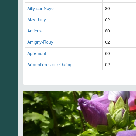
Ailly-sur-Noye
80
Aizy-Jouy
02
Amiens
80
Amigny-Rouy
02
Apremont
60
Armentières-sur-Ourcq
02