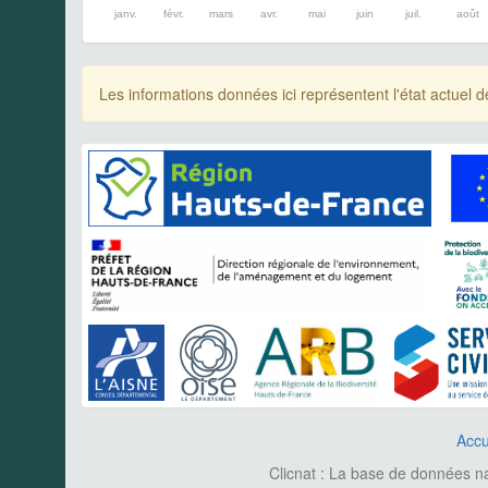
janv.
févr.
mars
avr.
mai
juin
juil.
août
Les informations données ici représentent l'état actue
Accu
Clicnat : La base de données nat