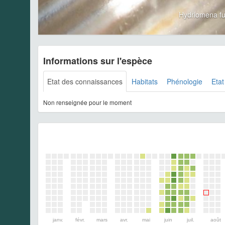
Hydriomena f
Informations sur l'espèce
Etat des connaissances
Habitats
Phénologie
Etat
Non renseignée pour le moment
janv.
févr.
mars
avr.
mai
juin
juil.
août