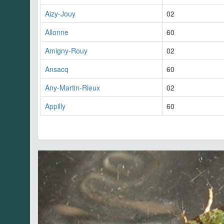
Aizy-Jouy
02
Allonne
60
Amigny-Rouy
02
Ansacq
60
Any-Martin-Rieux
02
Appilly
60