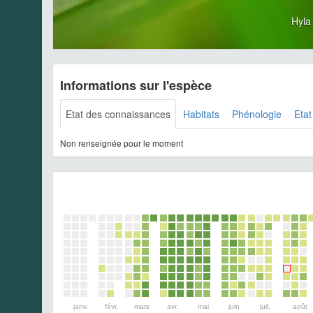
Hyla
Informations sur l'espèce
Etat des connaissances
Habitats
Phénologie
Etat
Non renseignée pour le moment
janv.
févr.
mars
avr.
mai
juin
juil.
août