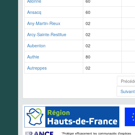
Allonne
60
Ansacq
60
Any-Martin-Rieux
02
Arcy-Sainte-Restitue
02
Aubenton
02
Authie
80
Autreppes
02
Précéd
Suivant