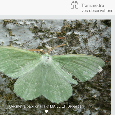
Transmettre
vos observations
Geometra papilionaria © MAILLIER Sébastien