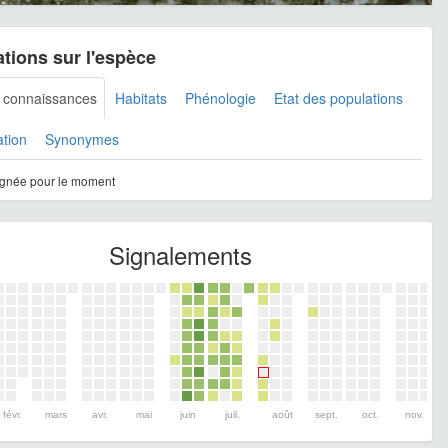
tions sur l'espèce
s connaissances
Habitats
Phénologie
Etat des populations
ation
Synonymes
gnée pour le moment
Signalements
févr.
mars
avr.
mai
juin
juil.
août
sept.
oct.
nov.