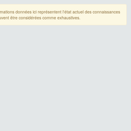
rmations données ici représentent l'état actuel des connaissances
uvent être considérées comme exhaustives.