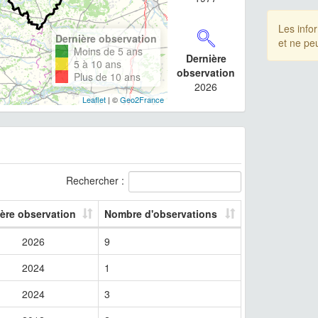
Les info
Dernière observation
et ne pe
Moins de 5 ans
Dernière
5 à 10 ans
observation
Plus de 10 ans
2026
Leaflet
| ©
Geo2France
Rechercher :
ère observation
Nombre d'observations
2026
9
2024
1
2024
3