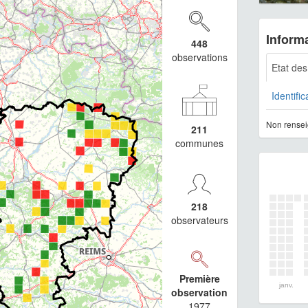
Informa
448
observations
Etat de
Identific
Non rensei
211
communes
218
observateurs
Première
janv.
observation
1977