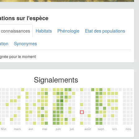
tions sur l'espèce
s connaissances
Habitats
Phénologie
Etat des populations
ation
Synonymes
gnée pour le moment
Signalements
févr.
mars
avr.
mai
juin
juil.
août
sept.
oct.
nov.