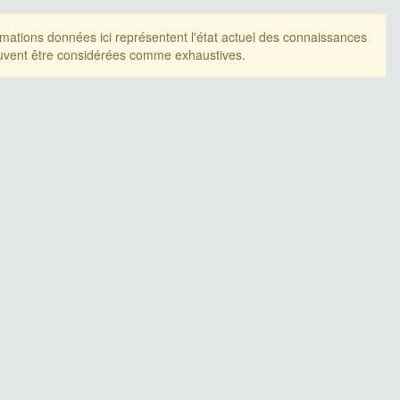
rmations données ici représentent l'état actuel des connaissances
uvent être considérées comme exhaustives.