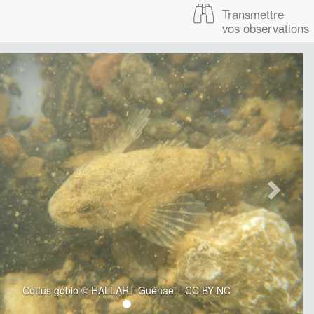
Transmettre
vos observations
Cottus gobio © HALLART Guénael - CC BY-NC