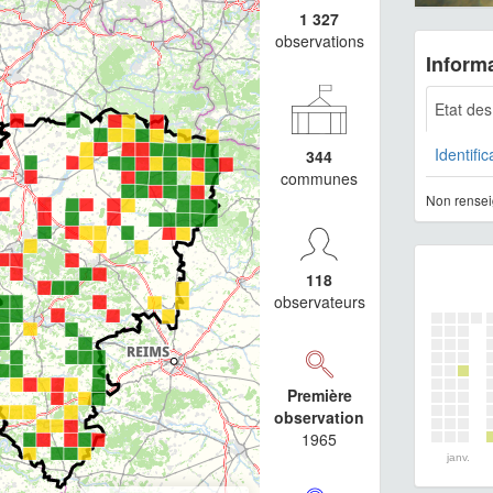
1 327
observations
Informa
Etat de
Identific
344
communes
Non rensei
118
observateurs
Première
observation
1965
janv.