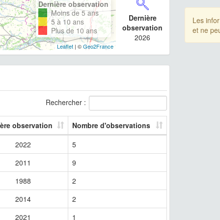
Dernière observation
Moins de 5 ans
Dernière
Les info
5 à 10 ans
observation
et ne pe
Plus de 10 ans
2026
Leaflet
| ©
Geo2France
Rechercher :
ère observation
Nombre d'observations
2022
5
2011
9
1988
2
2014
2
2021
1