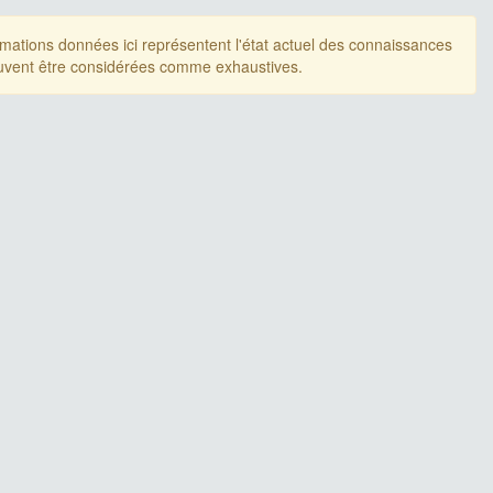
rmations données ici représentent l'état actuel des connaissances
uvent être considérées comme exhaustives.