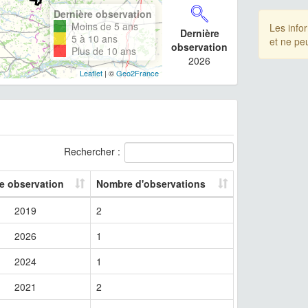
Dernière observation
Moins de 5 ans
Les info
Dernière
5 à 10 ans
et ne pe
observation
Plus de 10 ans
2026
Leaflet
| ©
Geo2France
Rechercher :
re observation
Nombre d'observations
2019
2
2026
1
2024
1
2021
2