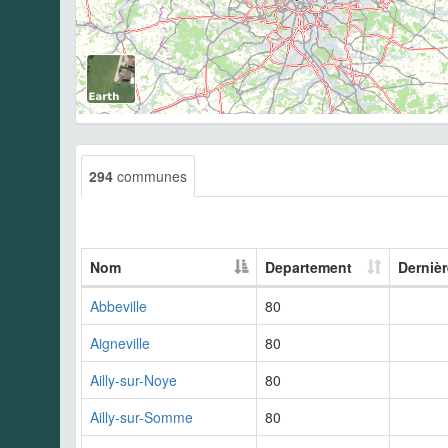
294
communes
Nom
Departement
Derniè
Abbeville
80
Aigneville
80
Ailly-sur-Noye
80
Ailly-sur-Somme
80