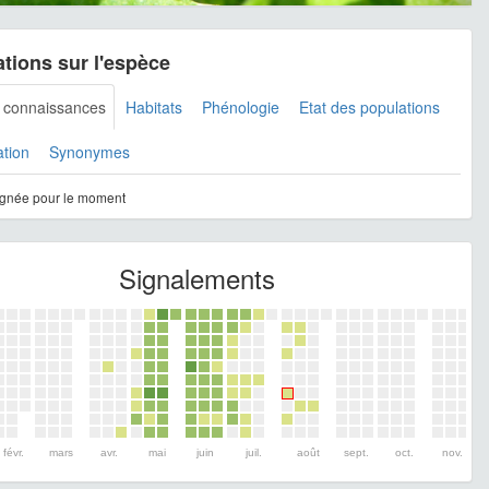
tions sur l'espèce
s connaissances
Habitats
Phénologie
Etat des populations
ation
Synonymes
gnée pour le moment
Signalements
févr.
mars
avr.
mai
juin
juil.
août
sept.
oct.
nov.