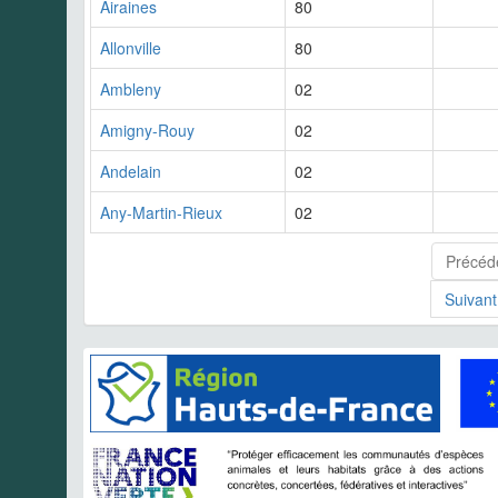
Airaines
80
Allonville
80
Ambleny
02
Amigny-Rouy
02
Andelain
02
Any-Martin-Rieux
02
Précéd
Suivant