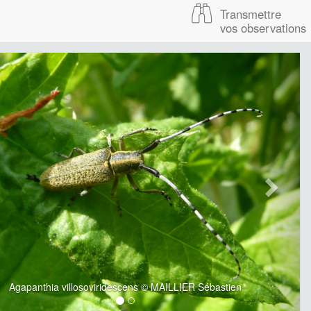
Transmettre
vos observations
Agapanthia villosoviridescens © MAILLIER Sébastien