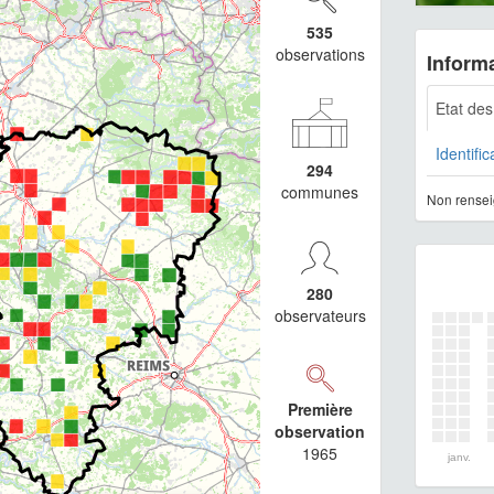
535
observations
Informa
Etat de
Identific
294
communes
Non rensei
280
observateurs
Première
observation
1965
janv.