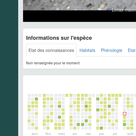
Limax maxi
Informations sur l'espèce
Etat des connaissances
Habitats
Phénologie
Etat
Non renseignée pour le moment
janv.
févr.
mars
avr.
mai
juin
juil.
août