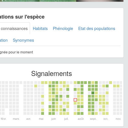
tions sur l'espèce
s connaissances
Habitats
Phénologie
Etat des populations
ation
Synonymes
gnée pour le moment
Signalements
févr.
mars
avr.
mai
juin
juil.
août
sept.
oct.
nov.