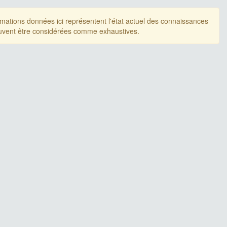
rmations données ici représentent l'état actuel des connaissances
uvent être considérées comme exhaustives.