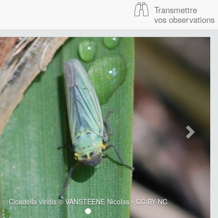
Transmettre
vos observations
Cicadella viridis © VANSTEENE Nicolas - CC BY-NC