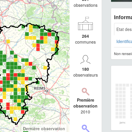
observations
Informa
Etat de
264
Identific
communes
Non rensei
180
observateurs
Première
observation
2010
janv.
Dernière observation