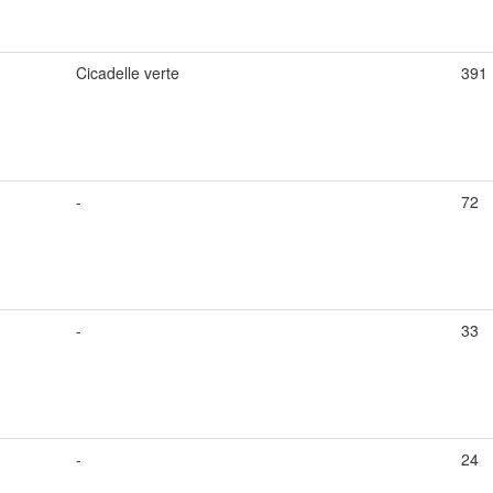
Cicadelle verte
391
-
72
-
33
-
24