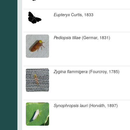
Eupteryx
Curtis, 1833
Pediopsis tiliae
(Germar, 1831)
Zygina flammigera
(Fourcroy, 1785)
Synophropsis lauri
(Horváth, 1897)