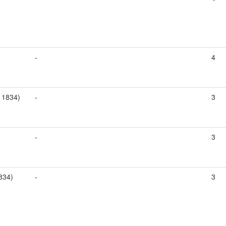
-
4
, 1834)
-
3
-
3
834)
-
3