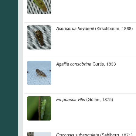
Acericerus heydenii
(Kirschbaum, 1868)
Agallia consobrina
Curtis, 1833
Empoasca vitis
(Göthe, 1875)
Oncopsis subangulata
(Sahlberg, 1871)