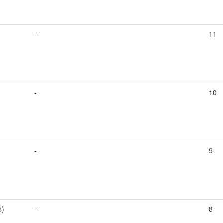
-
11
-
10
-
9
5)
-
8