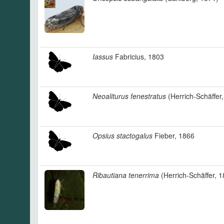
Iassus
Fabricius, 1803
Neoaliturus fenestratus
(Herrich-Schäffer
Opsius stactogalus
Fieber, 1866
Ribautiana tenerrima
(Herrich-Schäffer, 1