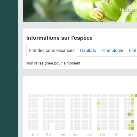
Colletes
Informations sur l'espèce
Etat des connaissances
Habitats
Phénologie
Etat
Non renseignée pour le moment
janv.
févr.
mars
avr.
mai
juin
juil.
août