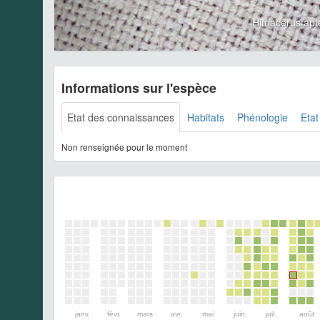
Himacerus apt
Informations sur l'espèce
Etat des connaissances
Habitats
Phénologie
Etat
Non renseignée pour le moment
janv.
févr.
mars
avr.
mai
juin
juil.
août