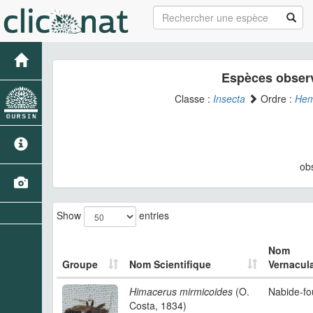
Espèces observ
Classe :
Insecta
Ordre :
Hem
ob
Show
entries
Nom
Groupe
Nom Scientifique
Vernacula
Himacerus mirmicoides
(O.
Nabide-fo
Costa, 1834)