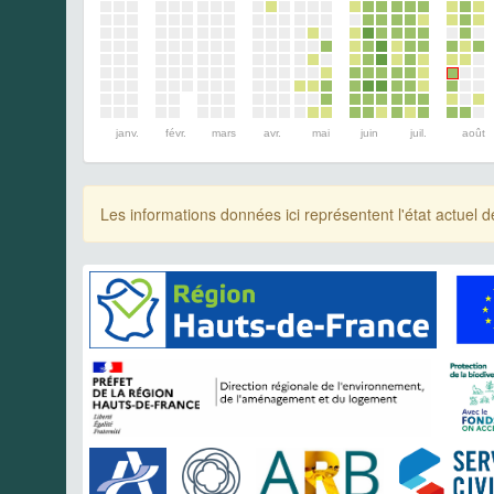
janv.
févr.
mars
avr.
mai
juin
juil.
août
Les informations données ici représentent l'état actue