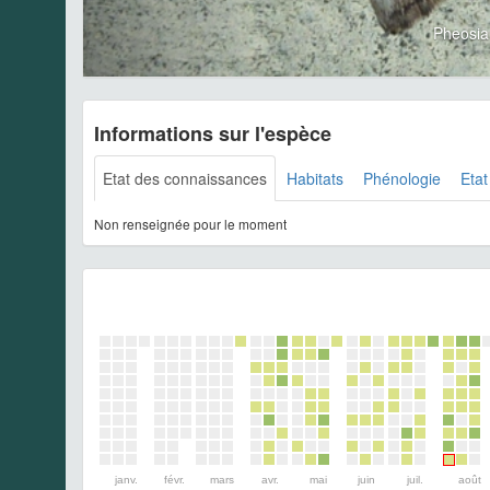
Pheosia
Informations sur l'espèce
Etat des connaissances
Habitats
Phénologie
Etat
Non renseignée pour le moment
janv.
févr.
mars
avr.
mai
juin
juil.
août