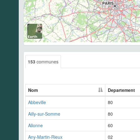
153
communes
Nom
Departement
Abbeville
80
Ailly-sur-Somme
80
Allonne
60
Any-Martin-Rieux
02