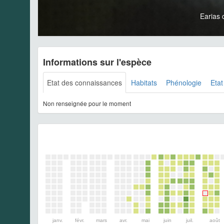
Earias 
Informations sur l'espèce
Etat des connaissances
Habitats
Phénologie
Etat
Non renseignée pour le moment
janv.
févr.
mars
avr.
mai
juin
juil.
août