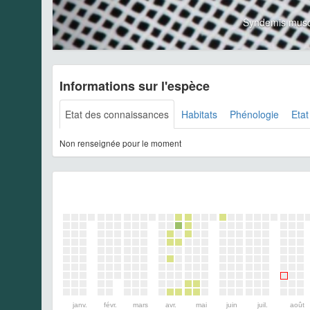
Syndemis musc
Informations sur l'espèce
Etat des connaissances
Habitats
Phénologie
Etat
Non renseignée pour le moment
janv.
févr.
mars
avr.
mai
juin
juil.
août