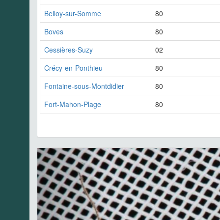
Belloy-sur-Somme
80
Boves
80
Cessières-Suzy
02
Crécy-en-Ponthieu
80
Fontaine-sous-Montdidier
80
Fort-Mahon-Plage
80