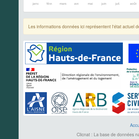
janv.
févr.
mars
avr.
mai
juin
juil.
août
Les informations données ici représentent l'état actue
Accu
Clicnat : La base de données nat