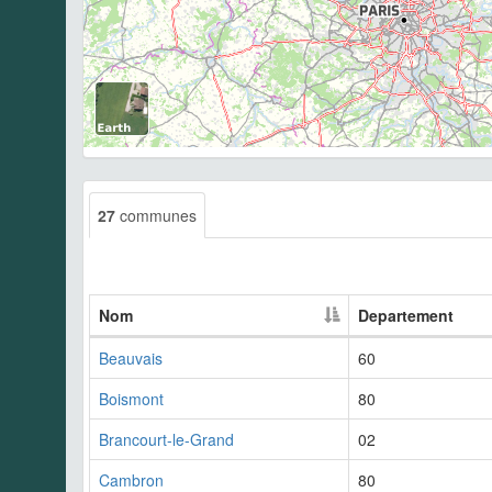
27
communes
Nom
Departement
Beauvais
60
Boismont
80
Brancourt-le-Grand
02
Cambron
80