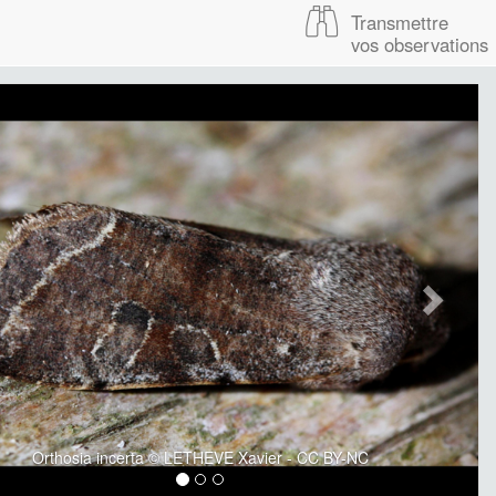
Transmettre
vos observations
Orthosia incerta © LETHEVE Xavier - CC BY-NC