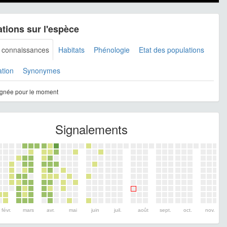
tions sur l'espèce
s connaissances
Habitats
Phénologie
Etat des populations
ation
Synonymes
gnée pour le moment
Signalements
févr.
mars
avr.
mai
juin
juil.
août
sept.
oct.
nov.