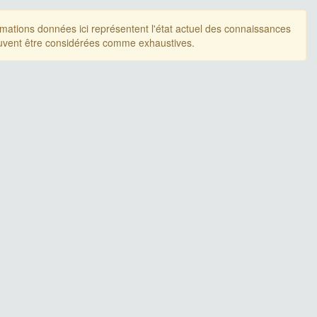
rmations données ici représentent l'état actuel des connaissances
uvent être considérées comme exhaustives.