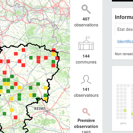
Informa
407
observations
Etat de
Identific
Non rensei
144
communes
141
observateurs
Première
janv.
observation
1965