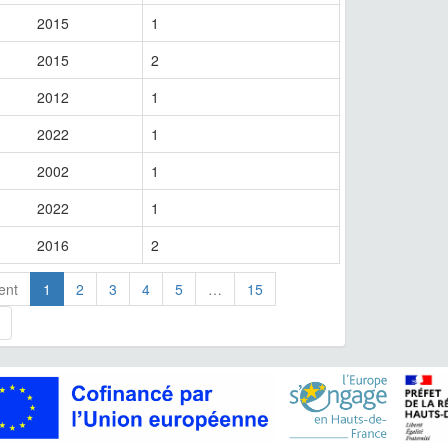
2015
1
2015
2
2012
1
2022
1
2002
1
2022
1
2016
2
ent
1
2
3
4
5
…
15