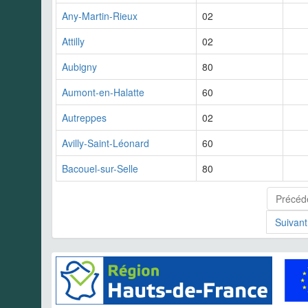
Any-Martin-Rieux
02
Attilly
02
Aubigny
80
Aumont-en-Halatte
60
Autreppes
02
Avilly-Saint-Léonard
60
Bacouel-sur-Selle
80
Précéd
Suivant