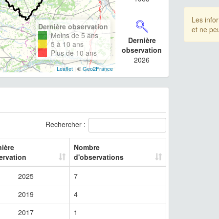
Les info
Dernière observation
et ne pe
Moins de 5 ans
Dernière
5 à 10 ans
observation
Plus de 10 ans
2026
Leaflet
| ©
Geo2France
Rechercher :
nière
Nombre
ervation
d'observations
2025
7
2019
4
2017
1