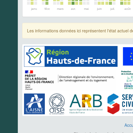
janv.
févr.
mars
avr.
mai
juin
juil.
août
Les informations données ici représentent l'état actue
Accu