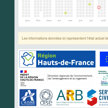
janv.
févr.
mars
avr.
mai
juin
juil.
août
Les informations données ici représentent l'état actue