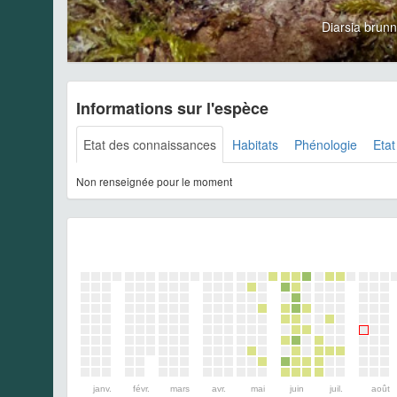
Diarsia bru
Informations sur l'espèce
Etat des connaissances
Habitats
Phénologie
Etat
Non renseignée pour le moment
janv.
févr.
mars
avr.
mai
juin
juil.
août