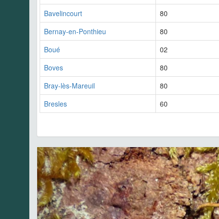
Bavelincourt
80
Bernay-en-Ponthieu
80
Boué
02
Boves
80
Bray-lès-Mareuil
80
Bresles
60