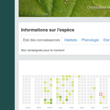
Chloroclysta 
Informations sur l'espèce
Etat des connaissances
Habitats
Phénologie
Etat
Non renseignée pour le moment
janv.
févr.
mars
avr.
mai
juin
juil.
août