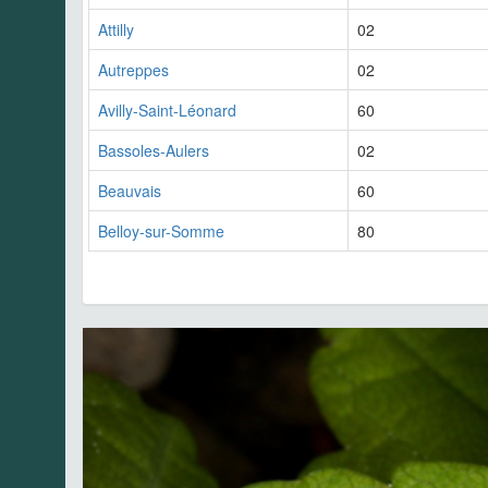
Attilly
02
Autreppes
02
Avilly-Saint-Léonard
60
Bassoles-Aulers
02
Beauvais
60
Belloy-sur-Somme
80