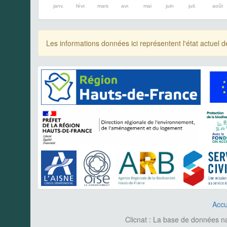
janv.
févr.
mars
avr.
mai
juin
juil.
août
Les informations données ici représentent l'état actue
Accu
Clicnat : La base de données nat