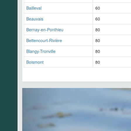
Bailleval
60
Beauvais
60
Bernay-en-Ponthieu
80
Bettencourt-Rivière
80
Blangy-Tronville
80
Boismont
80