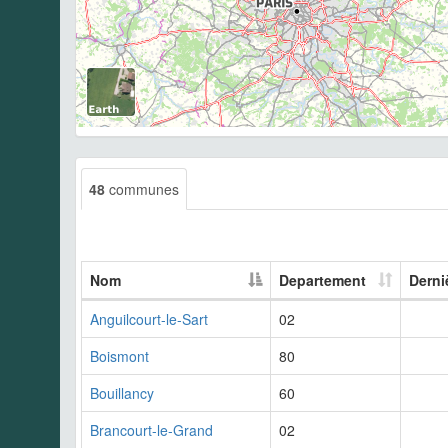
48
communes
Nom
Departement
Derni
Anguilcourt-le-Sart
02
Boismont
80
Bouillancy
60
Brancourt-le-Grand
02