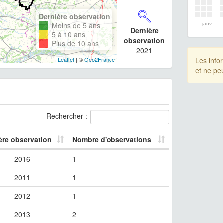
Dernière observation
Moins de 5 ans
janv.
Dernière
5 à 10 ans
observation
Plus de 10 ans
2021
Leaflet
| ©
Geo2France
Les info
et ne pe
Rechercher :
ère observation
Nombre d'observations
2016
1
2011
1
2012
1
2013
2