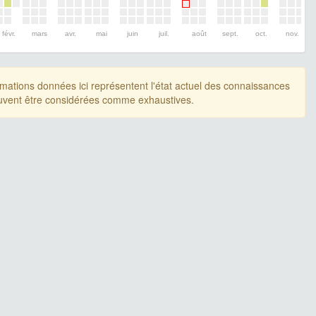
févr.
mars
avr.
mai
juin
juil.
août
sept.
oct.
nov.
rmations données ici représentent l'état actuel des connaissances
uvent être considérées comme exhaustives.