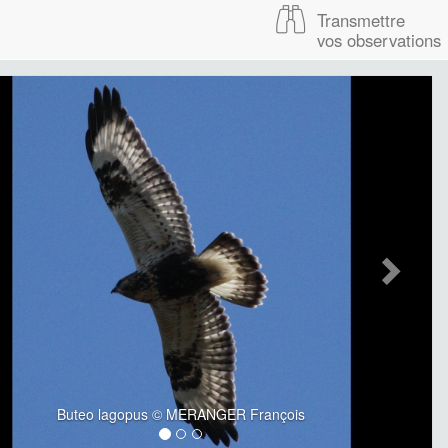
Transmettre
vos observations
Buteo lagopus © MERANGER François