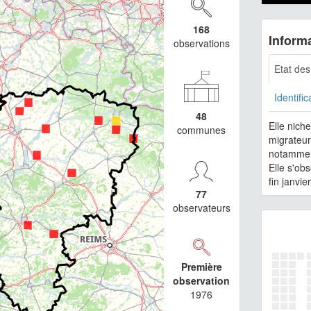
168
Informa
observations
Etat de
Identific
48
Elle nich
communes
migrateur
notammen
Elle s'ob
fin janvier
77
observateurs
Première
observation
1976