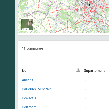
41
communes
Nom
Departement
Amiens
80
Bailleul-sur-Thérain
60
Beauvais
60
Boismont
80