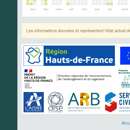
janv.
févr.
mars
avr.
mai
juin
juil.
août
Les informations données ici représentent l'état actue
Accu