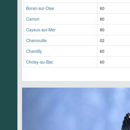
Boran-sur-Oise
60
Camon
80
Cayeux-sur-Mer
80
Chamouille
02
Chantilly
60
Choisy-au-Bac
60