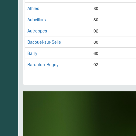
Athies
80
Aubvillers
80
Autreppes
02
Bacouel-sur-Selle
80
Bailly
60
Barenton-Bugny
02