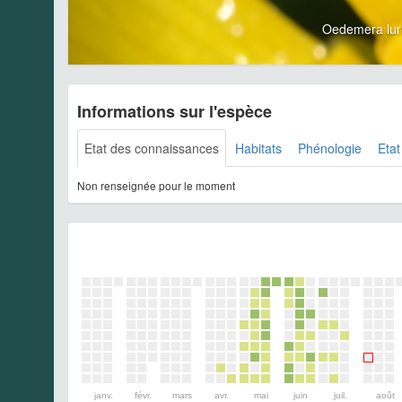
Oedemera lur
Informations sur l'espèce
Etat des connaissances
Habitats
Phénologie
Etat
Non renseignée pour le moment
janv.
févr.
mars
avr.
mai
juin
juil.
août