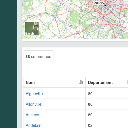
88
communes
Nom
Departement
Aigneville
80
Allonville
80
Amiens
80
Andelain
02