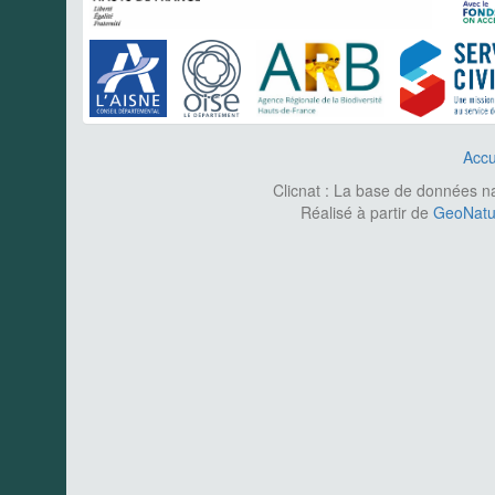
Accu
Clicnat : La base de données nat
Réalisé à partir de
GeoNatur