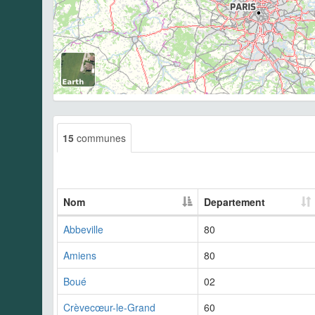
15
communes
Nom
Departement
Abbeville
80
Amiens
80
Boué
02
Crèvecœur-le-Grand
60