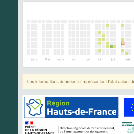
janv.
févr.
mars
avr.
mai
juin
juil.
août
Les informations données ici représentent l'état actue