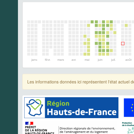
janv.
févr.
mars
avr.
mai
juin
juil.
août
Les informations données ici représentent l'état actue