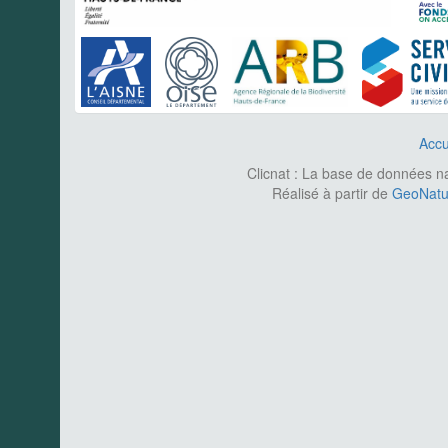
Accu
Clicnat : La base de données nat
Réalisé à partir de
GeoNatur