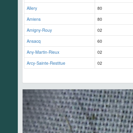
Allery
80
Amiens
80
Amigny-Rouy
02
Ansacq
60
Any-Martin-Rieux
02
Arcy-Sainte-Restitue
02