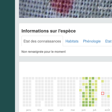
Meganol
Informations sur l'espèce
Etat des connaissances
Habitats
Phénologie
Etat
Non renseignée pour le moment
janv.
févr.
mars
avr.
mai
juin
juil.
août