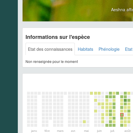
Aeshna aff
Informations sur l'espèce
Etat des connaissances
Habitats
Phénologie
Etat
Non renseignée pour le moment
janv.
févr.
mars
avr.
mai
juin
juil.
août