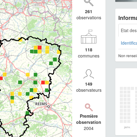
261
Informa
observations
Etat de
Identific
118
communes
Non rensei
149
observateurs
Première
observation
2004
janv.