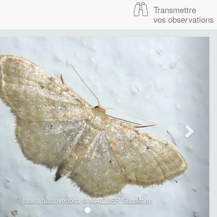
Transmettre
vos observations
Idaea fuscovenosa © MAILLIER Sébastien