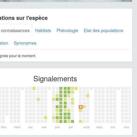
tions sur l'espèce
s connaissances
Habitats
Phénologie
Etat des populations
ation
Synonymes
gnée pour le moment
Signalements
févr.
mars
avr.
mai
juin
juil.
août
sept.
oct.
nov.