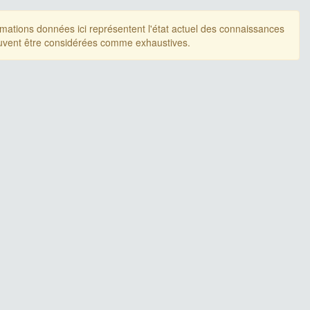
rmations données ici représentent l'état actuel des connaissances
uvent être considérées comme exhaustives.