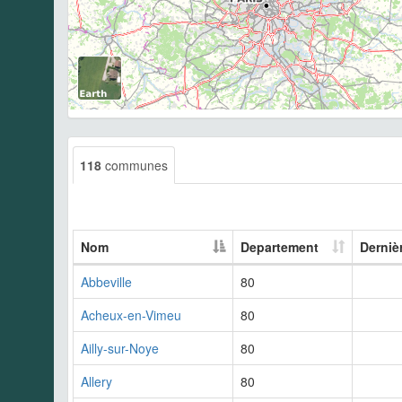
118
communes
Nom
Departement
Derniè
Abbeville
80
Acheux-en-Vimeu
80
Ailly-sur-Noye
80
Allery
80