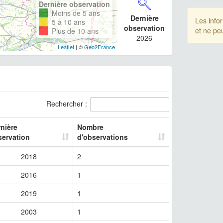
Dernière observation
Moins de 5 ans
Dernière
Les info
5 à 10 ans
observation
et ne pe
Plus de 10 ans
2026
Leaflet
| ©
Geo2France
Rechercher :
nière
Nombre
servation
d'observations
2018
2
2016
1
2019
1
2003
1