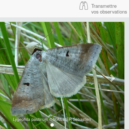
Transmettre
vos observations
Lygephila pastinum © MAILLIER Sébastien