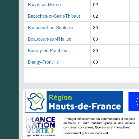
Barzy-sur-Marne
02
Bazoches-et-Saint-Thibaut
02
Beaucourt-en-Santerre
80
Beaucourt-sur-l'Hallue
80
Bernay-en-Ponthieu
80
Blangy-Tronville
80