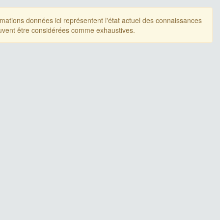
rmations données ici représentent l'état actuel des connaissances
uvent être considérées comme exhaustives.