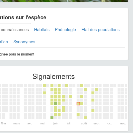
tions sur l'espèce
s connaissances
Habitats
Phénologie
Etat des populations
ation
Synonymes
gnée pour le moment
Signalements
févr.
mars
avr.
mai
juin
juil.
août
sept.
oct.
nov.