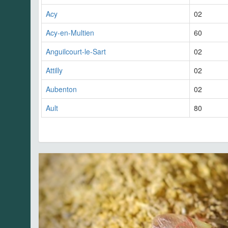
Acy
02
Acy-en-Multien
60
Anguilcourt-le-Sart
02
Attilly
02
Aubenton
02
Ault
80