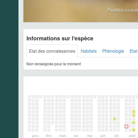
Pantilius tuni
Informations sur l'espèce
Etat des connaissances
Habitats
Phénologie
Etat
Non renseignée pour le moment
janv.
févr.
mars
avr.
mai
juin
juil.
août