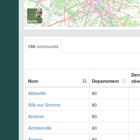
150
communes
Der
Nom
Departement
obs
Abbeville
80
Ailly-sur-Somme
80
Airaines
80
Amblainville
60
Amiens
80