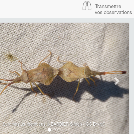
Transmettre
vos observations
Syromastus rhombeus © BARBIER Simon - CC BY-NC