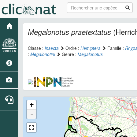
(Herric
Megalonotus praetextatus
Classe :
Insecta
Ordre :
Hemiptera
Famille :
Rhypa
:
Megalonotini
Genre :
Megalonotus
+
-