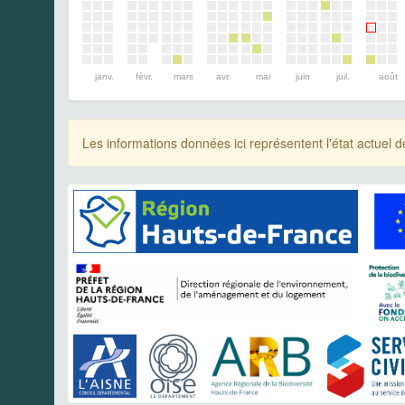
janv.
févr.
mars
avr.
mai
juin
juil.
août
Les informations données ici représentent l'état actue