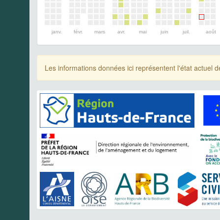
janv.
févr.
mars
avr.
mai
juin
juil.
août
Les informations données ici représentent l'état actue