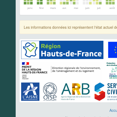
janv.
févr.
mars
avr.
mai
juin
juil.
août
Les informations données ici représentent l'état actue
Accu