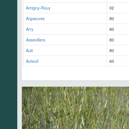
Amigny-Rouy
02
Argœuves
80
Arry
80
Assevillers
80
Ault
80
Auteuil
60