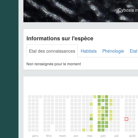
Cybosia 
Informations sur l'espèce
Etat des connaissances
Habitats
Phénologie
Etat
Non renseignée pour le moment
janv.
févr.
mars
avr.
mai
juin
juil.
août