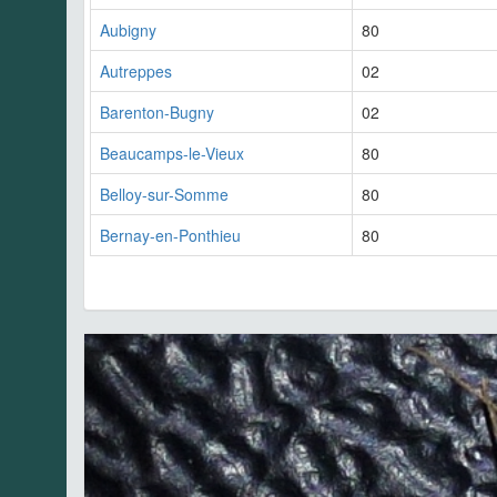
Aubigny
80
Autreppes
02
Barenton-Bugny
02
Beaucamps-le-Vieux
80
Belloy-sur-Somme
80
Bernay-en-Ponthieu
80