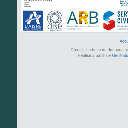
Accu
Clicnat : La base de données nat
Réalisé à partir de
GeoNatur