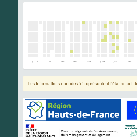
janv.
févr.
mars
avr.
mai
juin
juil.
août
Les informations données ici représentent l'état actue