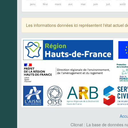
janv.
févr.
mars
avr.
mai
juin
juil.
août
Les informations données ici représentent l'état actue
Accu
Clicnat : La base de données nat