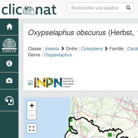
(Herbst, 
Oxypselaphus obscurus
Classe :
Insecta
Ordre :
Coleoptera
Famille :
Cara
Genre :
Oxypselaphus
+
-