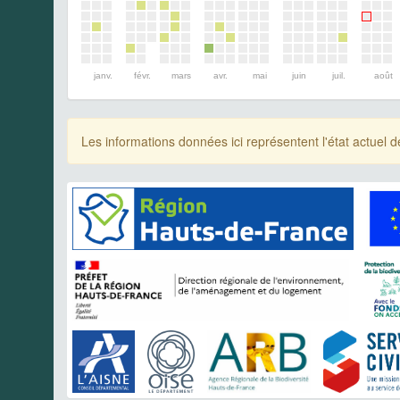
janv.
févr.
mars
avr.
mai
juin
juil.
août
Les informations données ici représentent l'état actue