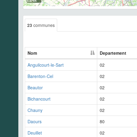
23
communes
Nom
Departement
Anguilcourt-le-Sart
02
Barenton-Cel
02
Beautor
02
Bichancourt
02
Chauny
02
Daours
80
Deuillet
02