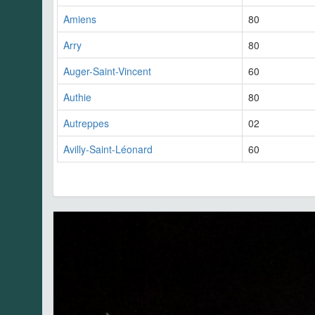
Amiens
80
Arry
80
Auger-Saint-Vincent
60
Authie
80
Autreppes
02
Avilly-Saint-Léonard
60