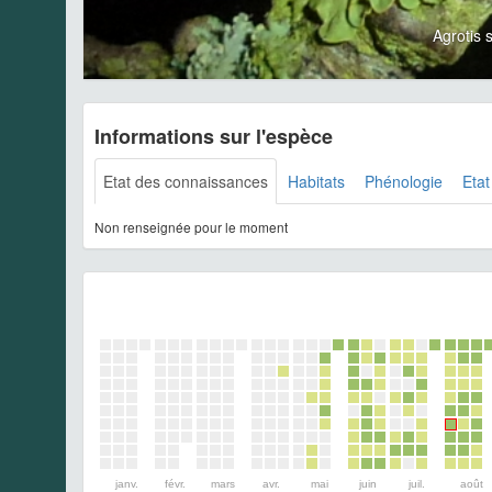
Agrotis
Informations sur l'espèce
Etat des connaissances
Habitats
Phénologie
Etat
Non renseignée pour le moment
janv.
févr.
mars
avr.
mai
juin
juil.
août