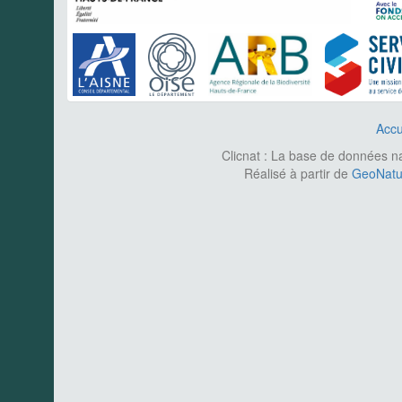
Accu
Clicnat : La base de données nat
Réalisé à partir de
GeoNatur