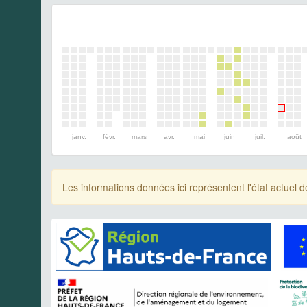
janv.
févr.
mars
avr.
mai
juin
juil.
août
Les informations données ici représentent l'état actue