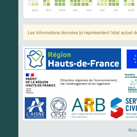
janv.
févr.
mars
avr.
mai
juin
juil.
août
Les informations données ici représentent l'état actue
Accu