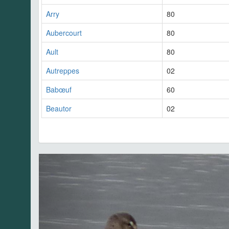
Arry
80
Aubercourt
80
Ault
80
Autreppes
02
Babœuf
60
Beautor
02