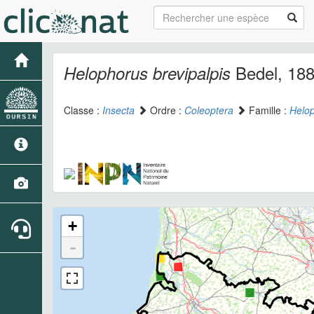
Bedel, 18
Helophorus brevipalpis
Classe :
Insecta
Ordre :
Coleoptera
Famille :
Helo
+
-