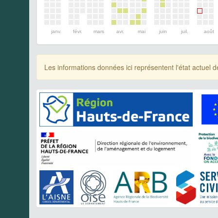
janv.
févr.
mars
avr.
mai
juin
juil.
août
Les informations données ici représentent l'état actue