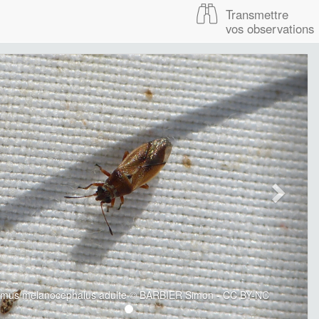
Transmettre
vos observations
mus melanocephalus adulte © BARBIER Simon - CC BY-NC