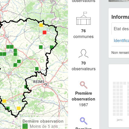
observations
Informa
Etat de
76
communes
Identific
Non rensei
70
observateurs
Première
observation
1987
Dernière observation
janv.
Moins de 5 ans
Dernière