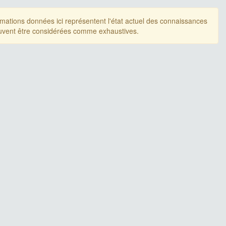
rmations données ici représentent l'état actuel des connaissances
uvent être considérées comme exhaustives.