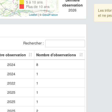
5 à 10 ans
observation
Plus de 10 ans
2026
Les info
Leaflet
| ©
Geo2France
et ne pe
Rechercher :
ère observation
Nombre d'observations
2024
8
2024
1
2022
1
2025
1
2025
1
2025
2