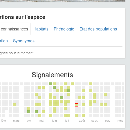
tions sur l'espèce
s connaissances
Habitats
Phénologie
Etat des populations
ation
Synonymes
gnée pour le moment
Signalements
févr.
mars
avr.
mai
juin
juil.
août
sept.
oct.
nov.