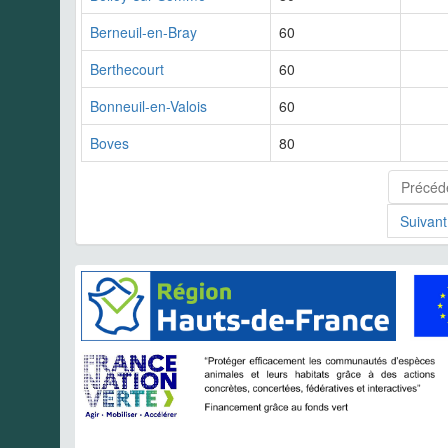
Berneuil-en-Bray
60
Berthecourt
60
Bonneuil-en-Valois
60
Boves
80
Précéd
Suivant