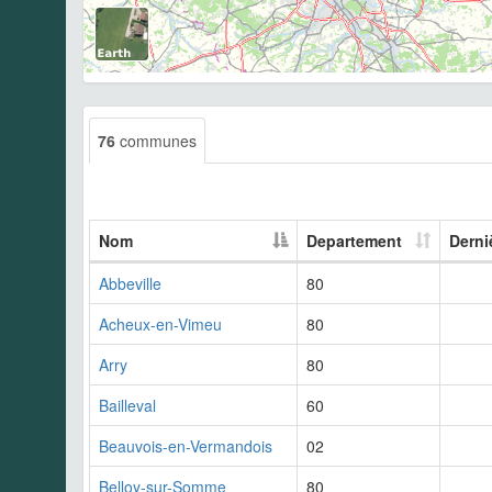
76
communes
Nom
Departement
Derni
Abbeville
80
Acheux-en-Vimeu
80
Arry
80
Bailleval
60
Beauvois-en-Vermandois
02
Belloy-sur-Somme
80