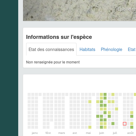
Epione r
Informations sur l'espèce
Etat des connaissances
Habitats
Phénologie
Etat
Non renseignée pour le moment
janv.
févr.
mars
avr.
mai
juin
juil.
août