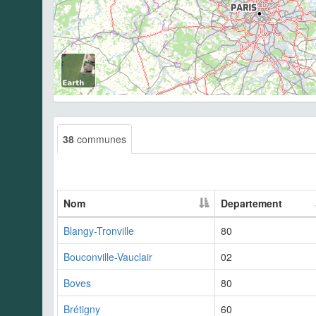
38
communes
Nom
Departement
Blangy-Tronville
80
Bouconville-Vauclair
02
Boves
80
Brétigny
60