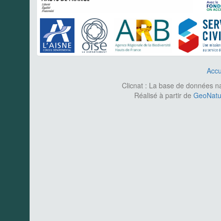
Accu
Clicnat : La base de données nat
Réalisé à partir de
GeoNatur