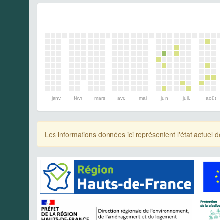
janv.
févr.
mars
avr.
mai
juin
juil.
août
Les informations données ici représentent l'état actue