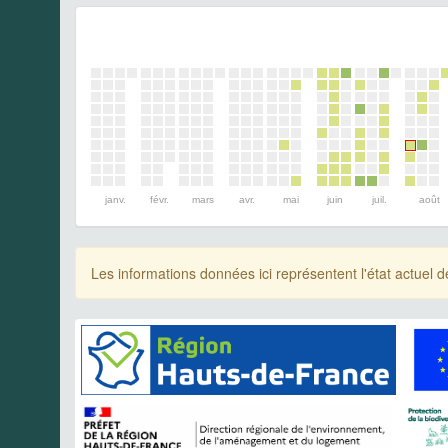
janv.
févr.
mars
avr.
mai
juin
juil.
août
Les informations données ici représentent l'état actue