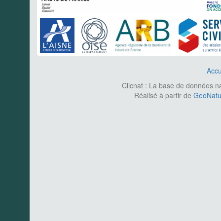
Accu
Clicnat : La base de données nat
Réalisé à partir de
GeoNatur